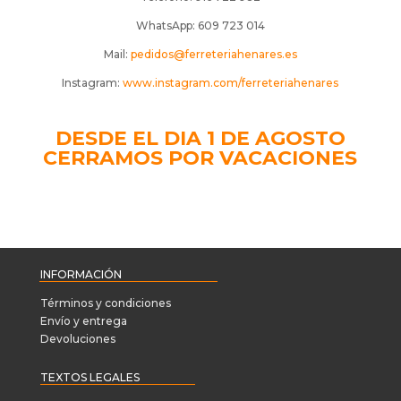
WhatsApp: 609 723 014
Mail:
pedidos@ferreteriahenares.es
Instagram:
www.instagram.com/ferreteriahenares
DESDE EL DIA 1 DE AGOSTO
CERRAMOS POR VACACIONES
INFORMACIÓN
Términos y condiciones
Envío y entrega
Devoluciones
TEXTOS LEGALES