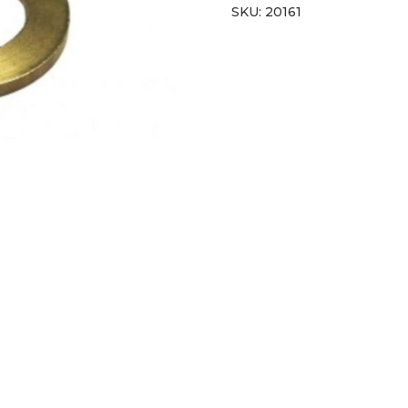
SKU:
20161
Ebro
cantidad