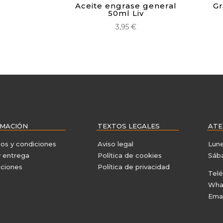
Aceite engrase general
Gr
50ml Liv
3,95
€
RMACIÓN
TEXTOS LEGALES
ATE
os y condiciones
Aviso legal
Lune
y entrega
Política de cookies
Sába
ciones
Política de privacidad
Tel
Wha
Emai