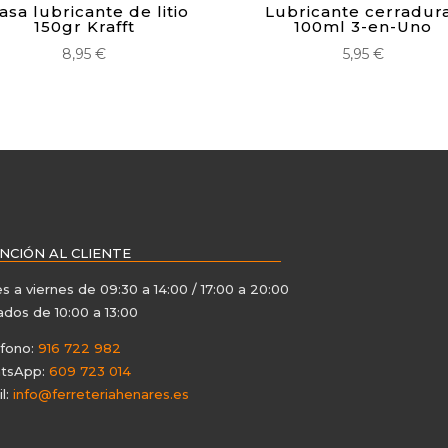
asa lubricante de litio
Lubricante cerradur
150gr Krafft
100ml 3-en-Uno
8,95
€
5,95
€
NCIÓN AL CLIENTE
s a viernes de 09:30 a 14:00 / 17:00 a 20:00
dos de 10:00 a 13:00
éfono:
916 722 982
tsApp:
609 723 014
l:
info@ferreteriahenares.es