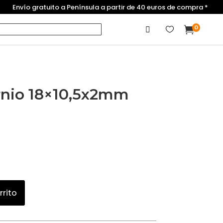
Envío gratuito a Península a partir de 40 euros de compra *
0



rnio 18×10,5x2mm
rrito