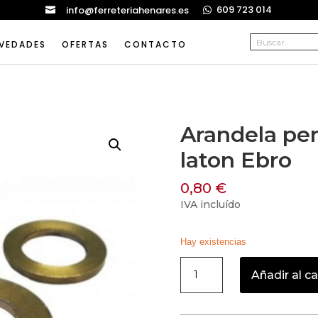
609 723 014
info@ferreteriahenares.es


VEDADES
OFERTAS
CONTACTO
Arandela pe
laton Ebro
0,80
€
IVA incluído
Hay existencias
Arandela
Añadir al ca
pernio
18x10,5x2mm
laton