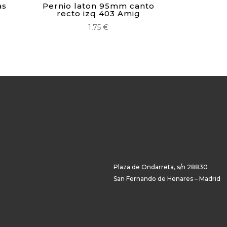
as
Pernio laton 95mm canto
recto izq 403 Amig
1,75
€
Plaza de Ondarreta, s/n 28830
San Fernando de Henares – Madrid