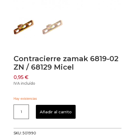
Contracierre zamak 6819-02
ZN / 68129 Micel
0,95
€
IVA incluído
Hay existencias
Contracierre
Añadir al carrito
zamak
6819-
02
ZN
SKU:
501990